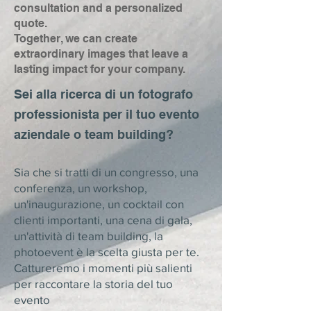
consultation and a personalized
quote.
Together, we can create
extraordinary images that leave a
lasting impact for your company.
Sei alla ricerca di un fotografo
professionista per il tuo evento
aziendale o team building?
Sia che si tratti di un congresso, una
conferenza, un workshop,
un'inaugurazione, un cocktail con
clienti importanti, una cena di gala,
un'attività di team building, la
photoevent è la scelta giusta per te.
Cattureremo i momenti più salienti
per raccontare la storia del tuo
evento