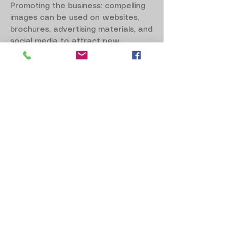
Promoting the business: compelling
images can be used on websites,
brochures, advertising materials, and
social media to attract new
customers and retain existing ones.
Showcasing company culture:
photos can give an idea of what it’s
like to work within the company,
conveying values such as
collaboration, creativity, and
innovation.
Telling the company’s story: through
images of events, milestones, and
people, corporate photography can
narrate the history and evolution of
a business.
Examples of corporate
photography: